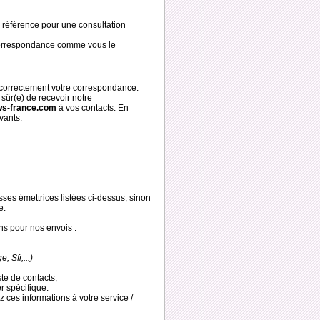
 référence pour une consultation
a correspondance comme vous le
 correctement votre correspondance.
sûr(e) de recevoir notre
ws-france.com
à vos contacts. En
ivants.
esses émettrices listées ci-dessus, sinon
e.
ns pour nos envois :
 Sfr,...)
ste de contacts,
r spécifique.
ces informations à votre service /