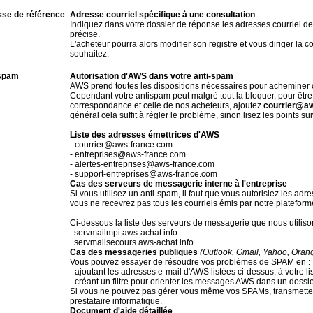
se de référence
Adresse courriel spécifique à une consultation
Indiquez dans votre dossier de réponse les adresses courriel de
précise.
L'acheteur pourra alors modifier son registre et vous diriger l
souhaitez.
-spam
Autorisation d'AWS dans votre anti-spam
AWS prend toutes les dispositions nécessaires pour acheminer
Cependant votre antispam peut malgrè tout la bloquer, pour être 
correspondance et celle de nos acheteurs, ajoutez
courrier@a
général cela suffit à régler le problème, sinon lisez les points su
Liste des adresses émettrices d'AWS
- courrier@aws-france.com
- entreprises@aws-france.com
- alertes-entreprises@aws-france.com
- support-entreprises@aws-france.com
Cas des serveurs de messagerie interne à l'entreprise
Si vous utilisez un anti-spam, il faut que vous autorisiez les adr
vous ne recevrez pas tous les courriels émis par notre plateform
Ci-dessous la liste des serveurs de messagerie que nous utiliso
. servmailmpi.aws-achat.info
. servmailsecours.aws-achat.info
Cas des messageries publiques
(Outlook, Gmail, Yahoo, Orange,
Vous pouvez essayer de résoudre vos problèmes de SPAM en :
- ajoutant les adresses e-mail d'AWS listées ci-dessus, à votre li
- créant un filtre pour orienter les messages AWS dans un dossie
Si vous ne pouvez pas gérer vous même vos SPAMs, transmettez 
prestataire informatique.
Document d'aide détaillée
.