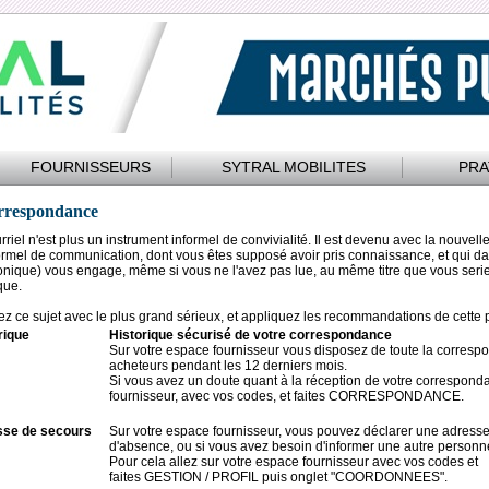
FOURNISSEURS
SYTRAL MOBILITES
PRA
rrespondance
rriel n'est plus un instrument informel de convivialité. Il est devenu avec la nouve
formel de communication, dont vous êtes supposé avoir pris connaissance, et qui
onique) vous engage, même si vous ne l'avez pas lue, au même titre que vous ser
que.
z ce sujet avec le plus grand sérieux, et appliquez les recommandations de cette 
rique
Historique sécurisé de votre correspondance
Sur votre espace fournisseur vous disposez de toute la corresp
acheteurs pendant les 12 derniers mois.
Si vous avez un doute quant à la réception de votre correspondan
fournisseur, avec vos codes, et faites CORRESPONDANCE.
sse de secours
Sur votre espace fournisseur, vous pouvez déclarer une adresse 
d'absence, ou si vous avez besoin d'informer une autre personn
Pour cela allez sur votre espace fournisseur avec vos codes et
faites GESTION / PROFIL puis onglet "COORDONNEES".