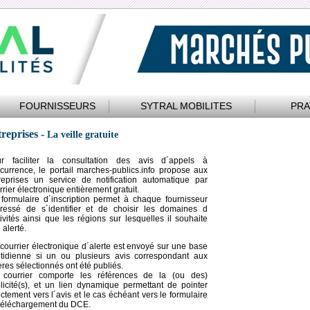
FOURNISSEURS
SYTRAL MOBILITES
PRA
reprises -
La veille gratuite
r faciliter la consultation des avis d´appels à
currence, le portail marches-publics.info propose aux
reprises un service de notification automatique par
rrier électronique entièrement gratuit.
formulaire d´inscription permet à chaque fournisseur
éressé de s´identifier et de choisir les domaines d
tivités ainsi que les régions sur lesquelles il souhaite
 alerté.
courrier électronique d´alerte est envoyé sur une base
tidienne si un ou plusieurs avis correspondant aux
tères sélectionnés ont été publiés.
courrier comporte les références de la (ou des)
licité(s), et un lien dynamique permettant de pointer
ectement vers l´avis et le cas échéant vers le formulaire
téléchargement du DCE.