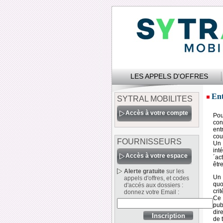
LES APPELS D'OFFRES
Ent
SYTRAL MOBILITES
Accès à votre compte
Pou
con
ent
cou
FOURNISSEURS
Un 
int
Accès à votre espace
´ac
être
Alerte gratuite
sur les
Un 
appels d'offres, et codes
quo
d'accés aux dossiers :
cri
donnez votre Email :
Ce 
pub
dir
de 